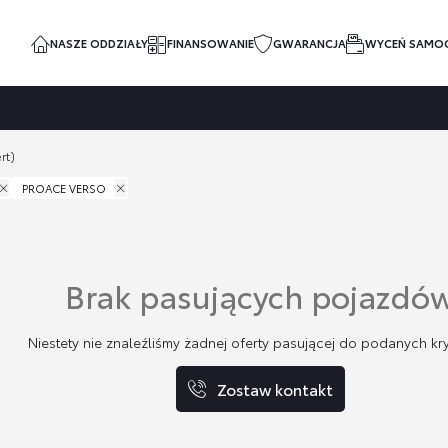
NASZE ODDZIAŁY
FINANSOWANIE
GWARANCJA
WYCEŃ SAMO
rt)
PROACE VERSO
Brak pasujących pojazdó
Niestety nie znaleźliśmy żadnej oferty pasującej do podanych kry
Zostaw kontakt