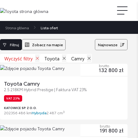
Strona główna
Lista ofert
Filtruj
Zobacz na mapie
Najnowsze
Wyczyść filtry
Toyota
Camry
brutto
132 800 zł
Toyota Camry
2.5 218KM Hybrid Prestige | Faktura VAT 23%
VAT 23%
KATOWICE SP. Z O.O.
3
2023
56 486 km
Hybryda
2 487 cm
brutto
191 800 zł