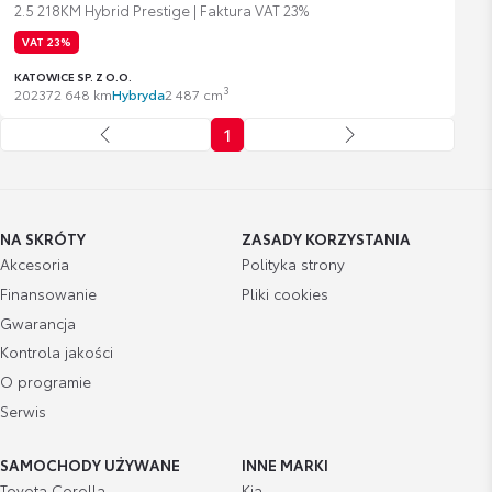
2.5 218KM Hybrid Prestige | Faktura VAT 23%
VAT 23%
KATOWICE SP. Z O.O.
3
2023
72 648 km
Hybryda
2 487 cm
1
NA SKRÓTY
ZASADY KORZYSTANIA
Akcesoria
Polityka strony
Finansowanie
Pliki cookies
Gwarancja
Kontrola jakości
O programie
Serwis
SAMOCHODY UŻYWANE
INNE MARKI
Toyota Corolla
Kia